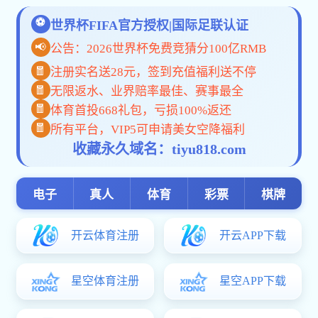
学校宣传片
校园风光
球探足球网理念
球探足球网标识
机构设置
招生就业
招生信息网
就业信息网
kok手机网页版登录教学
教学改革
专业设置
课程建设
实训条件
继续kok手机网页版登录
科学研究
科研概况
kok手机网页版登录
创新团队
研究机构
国家技术转移西南中心雅安分中心
四川省知识产权远程kok手机网页版登录平台-雅安
站