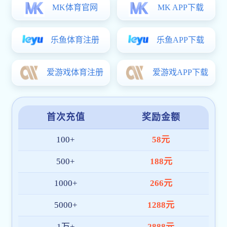
OA办公 网上办事服务大厅 English
首页
球探足球网要闻
通知公告
综合新闻
媒体聚焦
电子校历
学校概况
球探足球网简介