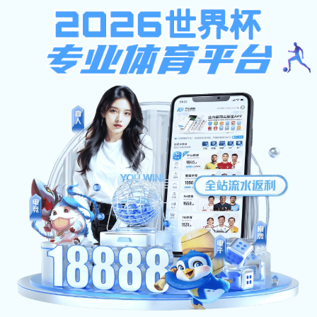
球探足球网,kok手机网页版登
录,永利304线路检测
信息公开
当前位置：
首页
->
信息公开
->
学生管理
球探足球网,kok手机网页版登录,永利304
12
线路检测:规章制度