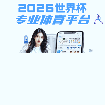
球探足球网,kok手机网页版登
录,永利304线路检测
首页
当前位置：
首页
->
球探足球网要闻