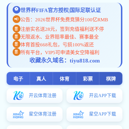
04-28
-2026
球探足球网,kok手机网页版登录,永利304线路检测:学校举行2025年度学生表彰大会
4月28日，学校2025年度学生表彰大会在经开区校区聚雅厅举行，
85个先进集体，3534名优秀学生受到表彰。学校党委书记李春模，
党委副书记、校长黄诚，党委副书记杨洪媛，党委常委、副校长樊
查看详情>
先茂，副校长彭裕红，党委常委、工会主席、宣传统战部部长夏安
琼，党委常委、组织部部长刘永恩出席会议。大会由党委常委、副