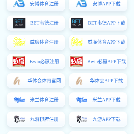
03-25
-2015
球探足球网,kok手机网页版登录,永利304线路检测:医学系学生会换届选举工作启动
3月24日下午，医学系学生会在育才路校区214教室召开本学期第一
次学生会全体成员大会。 在贾思宇同学的主持下，系学生会办公
室主任黄映霖同学就近期球探足球网开展的互联网创业大赛和系上