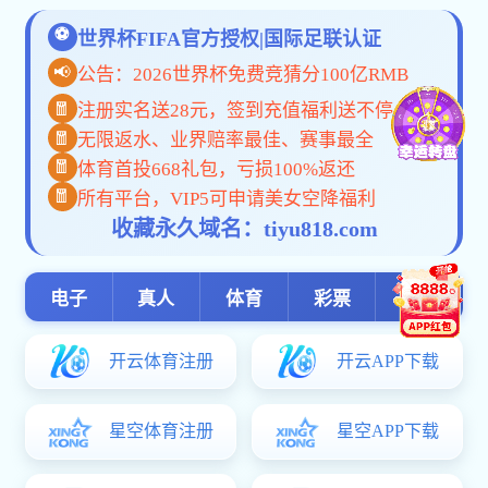
发布日期：2022-08-18
点击数：
年
，球探足球网前身之雅安kok手机网页版登录球探足
2000
球网先后合并雅安财贸学校、雅安地区农业机械化学校以
及雅安地区工业局技工学校，组成新的雅安kok手机网页版
登录球探足球网。
上一条：
1951年3月——1962年
下一条：
2002年
友情链接
便捷查询