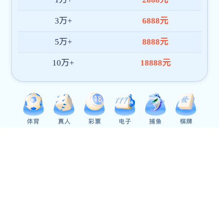
我、功成必定有我”自省；坚持正向引领与反向警示相结
合，完善干部考核评价机制，将正确政绩观纳入全面从严
治党主体责任清单和年度考核。三是聚焦“十五五”开局，
以正确政绩观引领学校高质量发展。要牢牢把握市委市政
府推动学校高质量发展的战略契机，坚决杜绝短期行为
和“盆景工程”，在师资队伍、科研平台、产教融合上下深
功夫；把解决师生急难愁盼作为检验政绩的“试金石”，带
头“躬身入局”，切实为基层减负；发挥“头雁效应”，昂
扬“拼”的斗志，砥砺“干”的作风，凝聚“合”的力量，把高
质量发展“愿景图”转化为“实景图”。
在家的学校党委中心组成员、党政领导班子成员参加