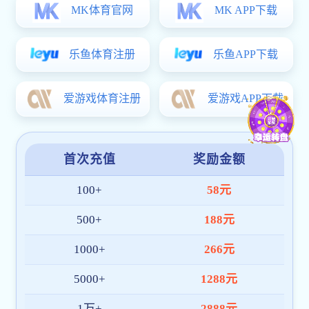
彭裕红在致辞中对上海三菱电梯有限公司四川分公司
各位领导和专家的到来表示热烈欢迎。她指出，本次订单
班是学校深入推进产教融合、精准对接企业需求的重要实
践，也是提升人才培养质量、服务区域产业发展的务实举